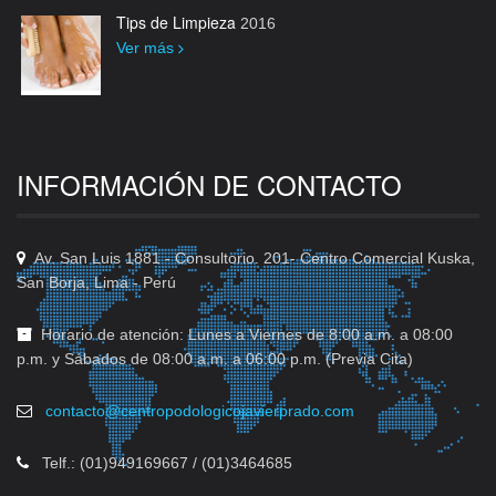
Tips de Limpieza
2016
Ver más
INFORMACIÓN DE CONTACTO
Av. San Luis 1881 - Consultorio. 201- Centro Comercial Kuska,
San Borja, Lima - Perú
Horario de atención: Lunes a Viernes de 8:00 a.m. a 08:00
p.m. y Sábados de 08:00 a.m. a 06:00 p.m. (Previa Cita)
contacto@centropodologicojavierprado.com
Telf.: (01)949169667 / (01)3464685