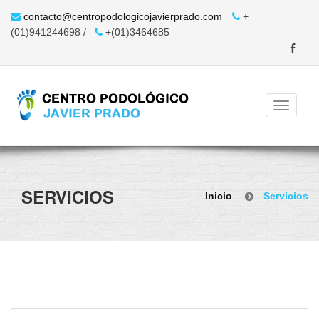
contacto@centropodologicojavierprado.com
+
(01)941244698 /
+(01)3464685
SERVICIOS
Inicio
Servicios