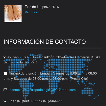
Tips de Limpieza
2016
Ver más
INFORMACIÓN DE CONTACTO
Av. San Luis 1881 - Consultorio. 201- Centro Comercial Kuska,
San Borja, Lima - Perú
Horario de atención: Lunes a Viernes de 8:00 a.m. a 08:00
p.m. y Sábados de 08:00 a.m. a 06:00 p.m. (Previa Cita)
contacto@centropodologicojavierprado.com
Telf.: (01)949169667 / (01)3464685