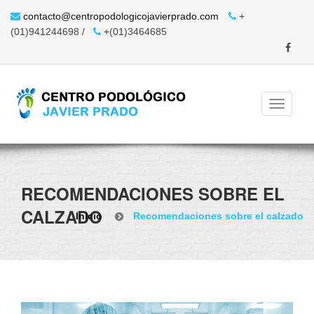
contacto@centropodologicojavierprado.com
+
(01)941244698 /
+(01)3464685
RECOMENDACIONES SOBRE EL
CALZADO
Inicio
Recomendaciones sobre el calzado